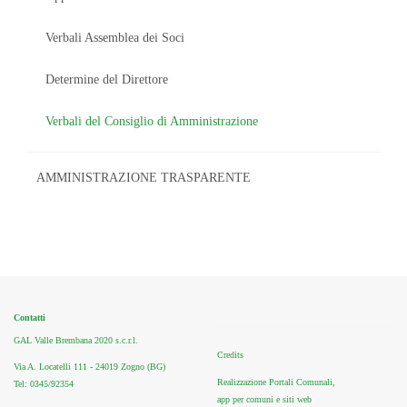
Verbali Assemblea dei Soci
Determine del Direttore
Verbali del Consiglio di Amministrazione
AMMINISTRAZIONE TRASPARENTE
Contatti
GAL Valle Brembana 2020 s.c.r.l.
Credits
Via A. Locatelli 111 - 24019 Zogno (BG)
Realizzazione Portali Comunali,
Tel: 0345/92354
app per comuni e siti web