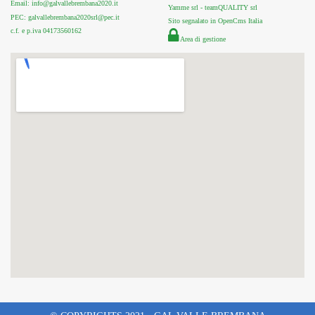
Email: info@galvallebrembana2020.it
Yamme srl -
teamQUALITY srl
PEC: galvallebrembana2020srl@pec.it
Sito segnalato in OpenCms Italia
c.f. e p.iva 04173560162
Area di gestione