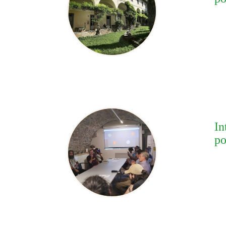
In
po