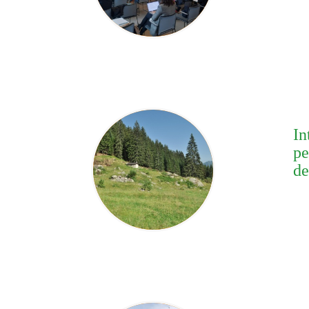
In
pe
de