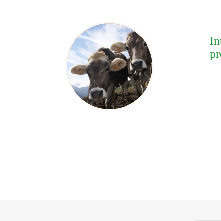
In
pr