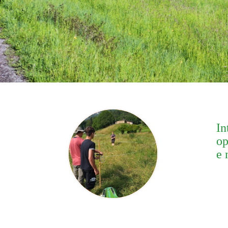
In
op
e 