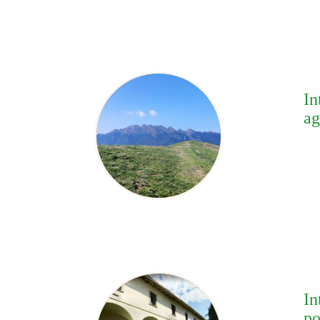
In
ag
In
po