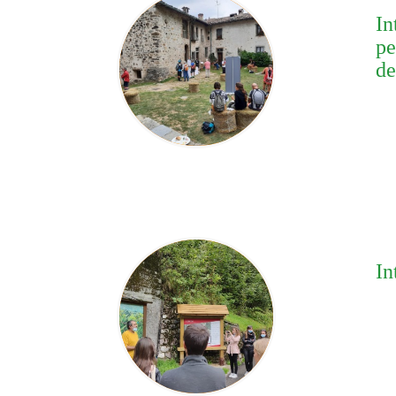
In
pe
de
In