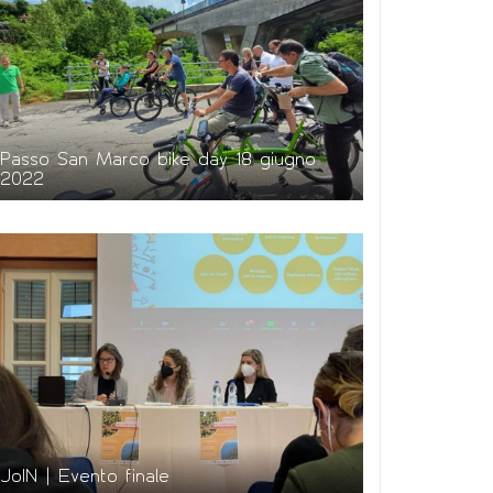
Passo San Marco bike day 18 giugno
2022
JoIN | Evento finale