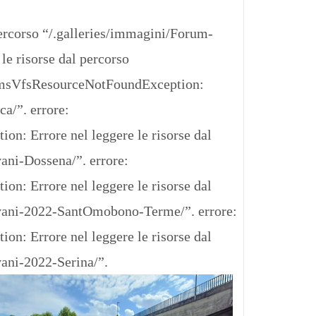
ercorso “/.galleries/immagini/Forum-
e risorse dal percorso
.CmsVfsResourceNotFoundException:
ica/”.
errore:
: Errore nel leggere le risorse dal
vani-Dossena/”.
errore:
: Errore nel leggere le risorse dal
iovani-2022-SantOmobono-Terme/”.
errore:
: Errore nel leggere le risorse dal
ani-2022-Serina/”.