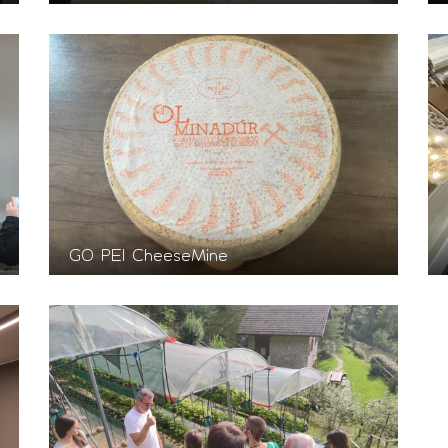
GO PEI CheeseMine