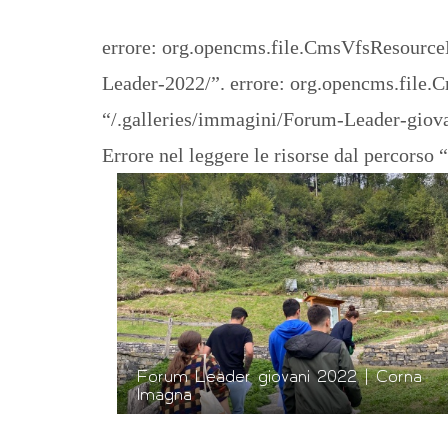
errore: org.opencms.file.CmsVfsResourceN
Leader-2022/”.
errore: org.opencms.file.
“/.galleries/immagini/Forum-Leader-giov
Errore nel leggere le risorse dal percors
Forum Leader giovani 2022 | Corna
Imagna