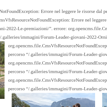
otFoundException: Errore nel leggere le risorse dal p
CmsVfsResourceNotFoundException: Errore nel leggere l
ani-2022-Le-premiazioni/”.
errore: org.opencms.file
o “/.galleries/immagini/Forum-Leader-giovani-2022-Orn
org.opencms.file.CmsVfsResourceNotFoundException
percorso “/.galleries/immagini/Forum-Leader-gio
org.opencms.file.CmsVfsResourceNotFoundException
percorso “/.galleries/immagini/Forum-Leader-g
org.opencms.file.CmsVfsResourceNotFoundException
percorso “/.galleries/immagini/Forum-Leader-giov