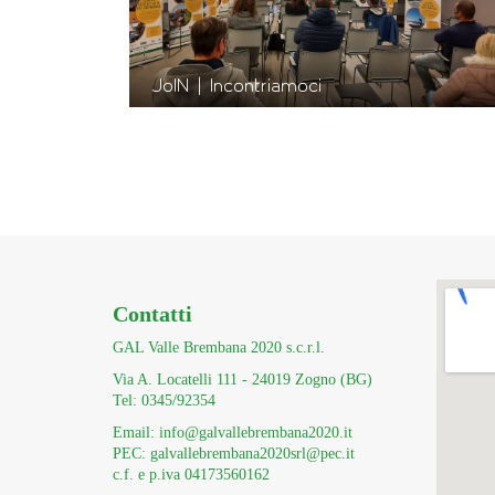
JoIN | Incontriamoci
Contatti
GAL Valle Brembana 2020 s.c.r.l.
Via A. Locatelli 111 - 24019 Zogno (BG)
Tel: 0345/92354
Email: info@galvallebrembana2020.it
PEC: galvallebrembana2020srl@pec.it
c.f. e p.iva 04173560162