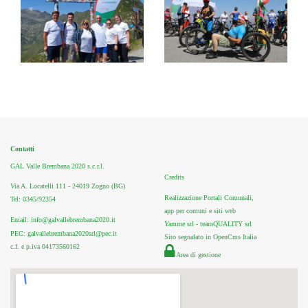
Contatti
GAL Valle Brembana 2020 s.c.r.l.
Credits
Via A. Locatelli 111 - 24019 Zogno (BG)
Realizzazione Portali Comunali,
Tel: 0345/92354
app per comuni e siti web
Email: info@galvallebrembana2020.it
Yamme srl -
teamQUALITY srl
PEC: galvallebrembana2020srl@pec.it
Sito segnalato in OpenCms Italia
c.f. e p.iva 04173560162
Area di gestione