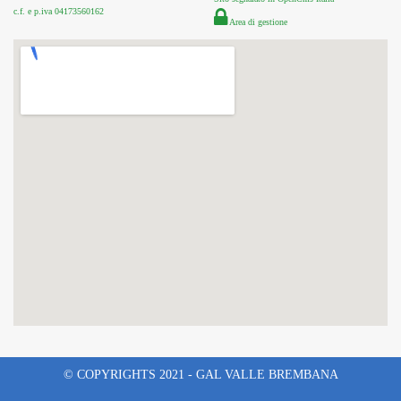
c.f. e p.iva 04173560162
Area di gestione
© COPYRIGHTS 2021 - GAL VALLE BREMBANA