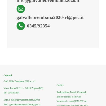
info@galvallebrembana2020.it
galvallebrembana2020srl@pec.it
0345/92354
Contatti
GAL Valle Brembana 2020 s.c.r.l.
Credits
Via A. Locatelli 111 - 24019 Zogno (BG)
Realizzazione Portali Comunali,
Tel: 0345/92354
app per comuni e siti web
Email: info@galvallebrembana2020.it
Yamme srl -
teamQUALITY srl
PEC: galvallebrembana2020srl@pec.it
Sito segnalato in OpenCms Italia