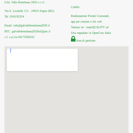
GAL Valle Brembana 2020 s.c.r.l.
Credits
Via A. Locatelli 111 - 24019 Zogno (BG)
Realizzazione Portali Comunali,
Tel: 0345/92354
app per comuni e siti web
Email: info@galvallebrembana2020.it
Yamme srl -
teamQUALITY srl
PEC: galvallebrembana2020srl@pec.it
Sito segnalato in OpenCms Italia
c.f. e p.iva 04173560162
Area di gestione