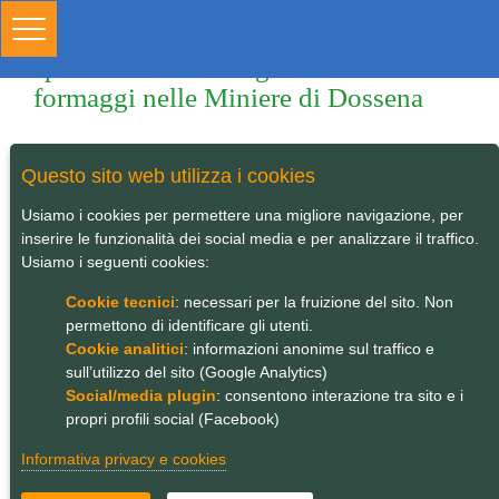
Toggle
CheeseMine – Percorso di
navigation
sperimentazione stagionatura dei
formaggi nelle Miniere di Dossena
Questo sito web utilizza i cookies
Usiamo i cookies per permettere una migliore navigazione, per
inserire le funzionalità dei social media e per analizzare il traffico.
Usiamo i seguenti cookies:
Cookie tecnici
: necessari per la fruizione del sito. Non
permettono di identificare gli utenti.
Cookie analitici
: informazioni anonime sul traffico e
sull’utilizzo del sito (Google Analytics)
Social/media plugin
: consentono interazione tra sito e i
propri profili social (Facebook)
Informativa privacy e cookies
Il progetto si propone di sperimentare una