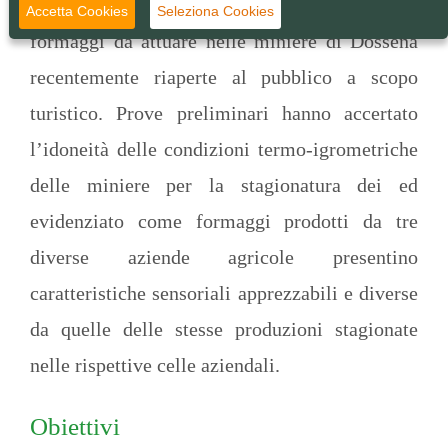
nuova soluzione per la stagionatura dei
Accetta Cookies
Seleziona Cookies
formaggi da attuare nelle miniere di Dossena
recentemente riaperte al pubblico a scopo
turistico. Prove preliminari hanno accertato
l’idoneità delle condizioni termo-igrometriche
delle miniere per la stagionatura dei ed
evidenziato come formaggi prodotti da tre
diverse aziende agricole presentino
caratteristiche sensoriali apprezzabili e diverse
da quelle delle stesse produzioni stagionate
nelle rispettive celle aziendali.
Obiettivi