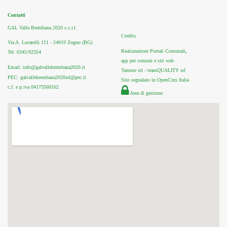
Contatti
GAL Valle Brembana 2020 s.c.r.l.
Credits
Via A. Locatelli 111 - 24019 Zogno (BG)
Realizzazione Portali Comunali,
Tel: 0345/92354
app per comuni e siti web
Email: info@galvallebrembana2020.it
Yamme srl -
teamQUALITY srl
PEC: galvallebrembana2020srl@pec.it
Sito segnalato in OpenCms Italia
c.f. e p.iva 04173560162
Area di gestione