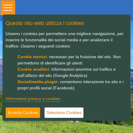
Toggle
navigation
Questo sito web utilizza i cookies
Usiamo i cookies per permettere una migliore navigazione, per
JoIN | Study Visit GAL
inserire le funzionalità dei social media e per analizzare il
partner
traffico. Usiamo i seguenti cookies:
Cookie tecnici
: necessari per la fruizione del sito. Non
permettono di identificare gli utenti.
Cookie analitici
: informazioni anonime sul traffico e
sull’utilizzo del sito (Google Analytics)
Social/media plugin
: consentono interazione tra sito e i
propri profili social (Facebook)
Informativa privacy e cookies
Accetta Cookies
Seleziona Cookies