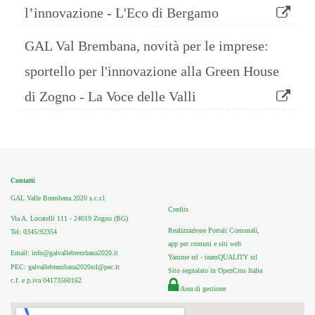
l’innovazione - L'Eco di Bergamo
GAL Val Brembana, novità per le imprese:
sportello per l'innovazione alla Green House
di Zogno - La Voce delle Valli
Contatti
GAL Valle Brembana 2020 s.c.r.l.
Credits
Via A. Locatelli 111 - 24019 Zogno (BG)
Realizzazione Portali Comunali,
Tel: 0345/92354
app per comuni e siti web
Email: info@galvallebrembana2020.it
Yamme srl -
teamQUALITY srl
PEC: galvallebrembana2020srl@pec.it
Sito segnalato in OpenCms Italia
c.f. e p.iva 04173560162
Area di gestione