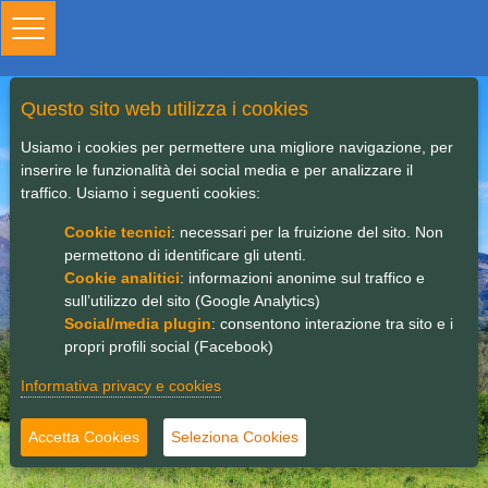
Toggle
navigation
Questo sito web utilizza i cookies
Sportello vallare a
Usiamo i cookies per permettere una migliore navigazione, per
sostegno
inserire le funzionalità dei social media e per analizzare il
traffico. Usiamo i seguenti cookies:
dell'innovazione
Cookie tecnici
: necessari per la fruizione del sito. Non
permettono di identificare gli utenti.
Cookie analitici
: informazioni anonime sul traffico e
sull’utilizzo del sito (Google Analytics)
Social/media plugin
: consentono interazione tra sito e i
propri profili social (Facebook)
Informativa privacy e cookies
Accetta Cookies
Seleziona Cookies