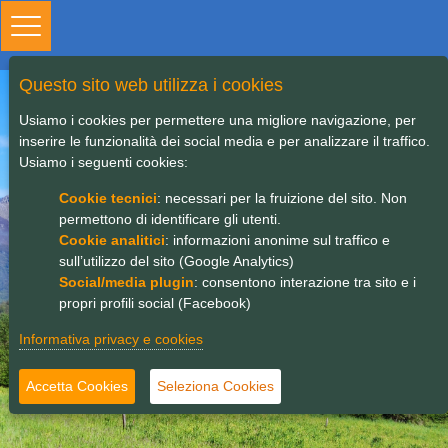
Toggle
navigation
Questo sito web utilizza i cookies
Questionario ciclabili
Usiamo i cookies per permettere una migliore navigazione, per
inserire le funzionalità dei social media e per analizzare il traffico.
GAL Valle Brembana
Usiamo i seguenti cookies:
2020
Cookie tecnici
: necessari per la fruizione del sito. Non
permettono di identificare gli utenti.
Cookie analitici
: informazioni anonime sul traffico e
sull’utilizzo del sito (Google Analytics)
Social/media plugin
: consentono interazione tra sito e i
propri profili social (Facebook)
Informativa privacy e cookies
Accetta Cookies
Seleziona Cookies