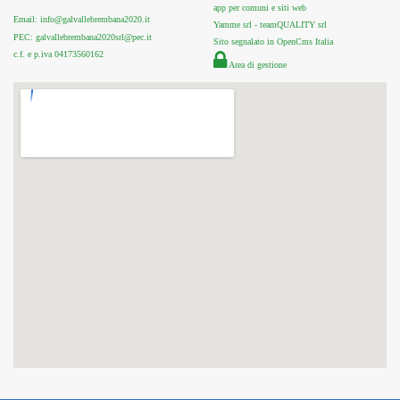
app per comuni e siti web
Email: info@galvallebrembana2020.it
Yamme srl -
teamQUALITY srl
PEC: galvallebrembana2020srl@pec.it
Sito segnalato in OpenCms Italia
c.f. e p.iva 04173560162
Area di gestione