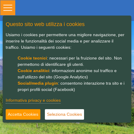
Toggle
navigation
Questo sito web utilizza i cookies
Orobie BIKE Fest | 4 e 5
Usiamo i cookies per permettere una migliore navigazione, per
inserire le funzionalità dei social media e per analizzare il
giugno 2022
traffico. Usiamo i seguenti cookies:
Cookie tecnici
: necessari per la fruizione del sito. Non
permettono di identificare gli utenti.
Cookie analitici
: informazioni anonime sul traffico e
sull’utilizzo del sito (Google Analytics)
Social/media plugin
: consentono interazione tra sito e i
propri profili social (Facebook)
Informativa privacy e cookies
Accetta Cookies
Seleziona Cookies