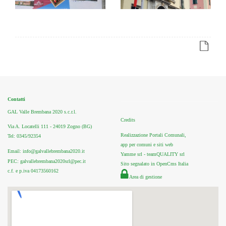
Contatti
GAL Valle Brembana 2020 s.c.r.l.
Credits
Via A. Locatelli 111 - 24019 Zogno (BG)
Realizzazione Portali Comunali,
Tel: 0345/92354
app per comuni e siti web
Email: info@galvallebrembana2020.it
Yamme srl -
teamQUALITY srl
PEC: galvallebrembana2020srl@pec.it
Sito segnalato in OpenCms Italia
c.f. e p.iva 04173560162
Area di gestione