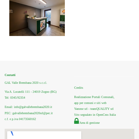
Contatti
GAL Valle Brembana 2020 s.c.r.l.
Credits
Via A. Locatelli 111 - 24019 Zogno (BG)
Realizzazione Portali Comunali,
Tel: 0345/92354
app per comuni e siti web
Email: info@galvallebrembana2020.it
Yamme srl -
teamQUALITY srl
PEC: galvallebrembana2020srl@pec.it
Sito segnalato in OpenCms Italia
c.f. e p.iva 04173560162
Area di gestione