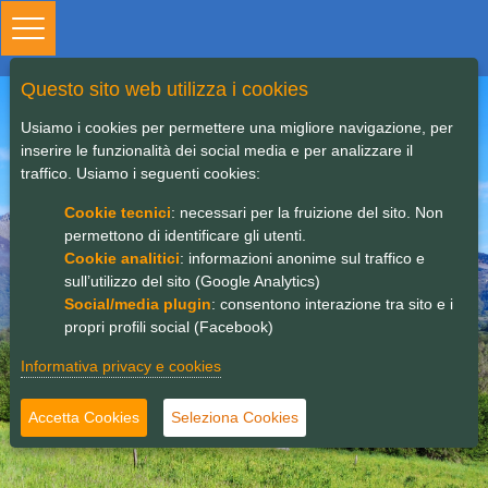
Toggle
navigation
Questo sito web utilizza i cookies
SEDE GAL
Usiamo i cookies per permettere una migliore navigazione, per
inserire le funzionalità dei social media e per analizzare il
traffico. Usiamo i seguenti cookies:
Cookie tecnici
: necessari per la fruizione del sito. Non
permettono di identificare gli utenti.
Cookie analitici
: informazioni anonime sul traffico e
sull’utilizzo del sito (Google Analytics)
Social/media plugin
: consentono interazione tra sito e i
propri profili social (Facebook)
Informativa privacy e cookies
Accetta Cookies
Seleziona Cookies