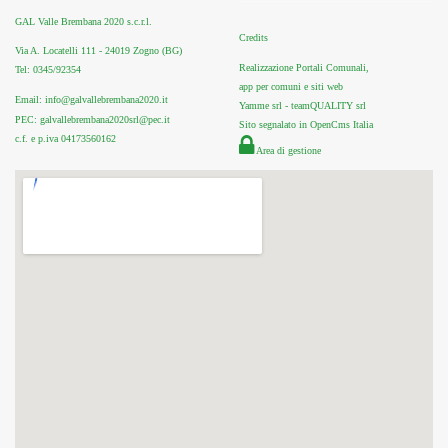
GAL Valle Brembana 2020 s.c.r.l.
Credits
Via A. Locatelli 111 - 24019 Zogno (BG)
Realizzazione Portali Comunali,
Tel: 0345/92354
app per comuni e siti web
Email: info@galvallebrembana2020.it
Yamme srl -
teamQUALITY srl
PEC: galvallebrembana2020srl@pec.it
Sito segnalato in OpenCms Italia
c.f. e p.iva 04173560162
Area di gestione