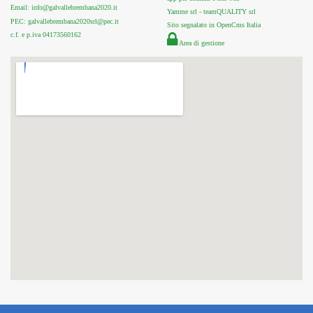
Email: info@galvallebrembana2020.it
Yamme srl -
teamQUALITY srl
PEC: galvallebrembana2020srl@pec.it
Sito segnalato in OpenCms Italia
c.f. e p.iva 04173560162
Area di gestione