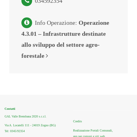
034592354
Info Operazione:
Operazione
4.3.01 – Infrastrutture destinate
allo sviluppo del settore agro-
forestale
Contatti
GAL Valle Brembana 2020 s.c.r.l.
Credits
Via A. Locatelli 111 - 24019 Zogno (BG)
Realizzazione Portali Comunali,
Tel: 0345/92354
app per comuni e siti web