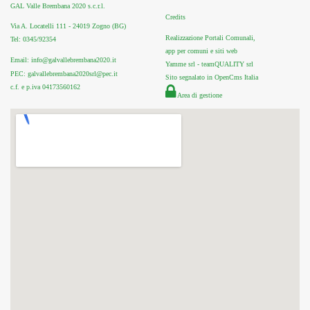
GAL Valle Brembana 2020 s.c.r.l.
Credits
Via A. Locatelli 111 - 24019 Zogno (BG)
Realizzazione Portali Comunali,
Tel: 0345/92354
app per comuni e siti web
Email: info@galvallebrembana2020.it
Yamme srl -
teamQUALITY srl
PEC: galvallebrembana2020srl@pec.it
Sito segnalato in OpenCms Italia
c.f. e p.iva 04173560162
Area di gestione