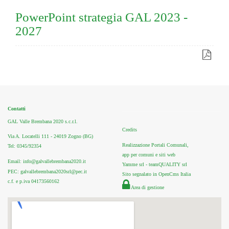
PowerPoint strategia GAL 2023 -
2027
Contatti
GAL Valle Brembana 2020 s.c.r.l.
Credits
Via A. Locatelli 111 - 24019 Zogno (BG)
Realizzazione Portali Comunali,
Tel: 0345/92354
app per comuni e siti web
Email: info@galvallebrembana2020.it
Yamme srl -
teamQUALITY srl
PEC: galvallebrembana2020srl@pec.it
Sito segnalato in OpenCms Italia
c.f. e p.iva 04173560162
Area di gestione