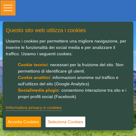
Toggle
navigation
Questo sito web utilizza i cookies
Incontro per la
Usiamo i cookies per permettere una migliore navigazione, per
presentazione della
inserire le funzionalità dei social media e per analizzare il
traffico. Usiamo i seguenti cookies:
nuova strategia di
Cookie tecnici
: necessari per la fruizione del sito. Non
sviluppo locale 2023 -
permettono di identificare gli utenti.
Cookie analitici
: informazioni anonime sul traffico e
2027 - convergenza sui
sull’utilizzo del sito (Google Analytics)
giovani - nuove
Social/media plugin
: consentono interazione tra sito e i
propri profili social (Facebook)
opportunità di
Informativa privacy e cookies
finanziamento.
Accetta Cookies
Seleziona Cookies