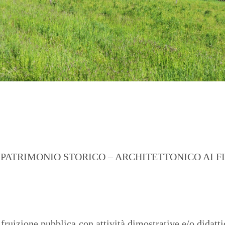
O PATRIMONIO STORICO – ARCHITETTONICO AI F
a fruizione pubblica con attività dimostrative e/o didatt