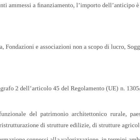
enti ammessi a ﬁnanziamento, l’importo dell’anticipo è
a, Fondazioni e associazioni non a scopo di lucro, Sogge
ragrafo 2 dell’articolo 45 del Regolamento (UE) n. 130
 funzionale del patrimonio architettonico rurale, pa
strutturazione di strutture edilizie, di strutture agricol
rmazione connessi alla valorizzazione, in termini ambien