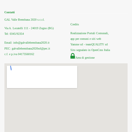
Contatti
GAL Valle Brembana 2020 s.c.r.l.
Credits
Via A. Locatelli 111 - 24019 Zogno (BG)
Realizzazione Portali Comunali,
Tel: 0345/92354
app per comuni e siti web
Email: info@galvallebrembana2020.it
Yamme srl -
teamQUALITY srl
PEC: galvallebrembana2020srl@pec.it
Sito segnalato in OpenCms Italia
c.f. e p.iva 04173560162
Area di gestione