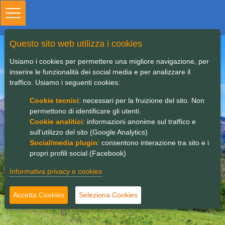
Toggle
navigation
Questo sito web utilizza i cookies
Orobikeando 2.0 | Study
Usiamo i cookies per permettere una migliore navigazione, per
inserire le funzionalità dei social media e per analizzare il
visit Langnau
traffico. Usiamo i seguenti cookies:
Cookie tecnici
: necessari per la fruizione del sito. Non
permettono di identificare gli utenti.
Cookie analitici
: informazioni anonime sul traffico e
sull’utilizzo del sito (Google Analytics)
Social/media plugin
: consentono interazione tra sito e i
propri profili social (Facebook)
Informativa privacy e cookies
Accetta Cookies
Seleziona Cookies