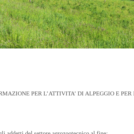
FORMAZIONE PER L’ATTIVITA’ DI ALPEGGIO E P
li addetti del settore agrozootecnico al fine: